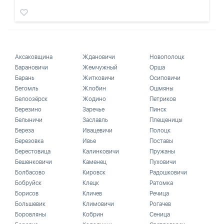
Аксаковщина
Ждановичи
Новополоцк
Барановичи
Жемчужный
Орша
Барань
Житковичи
Осиповичи
Бегомль
Жлобин
Ошмяны
Белоозёрск
Жодино
Петриков
Березино
Заречье
Пинск
Белыничи
Заславль
Плещеницы
Береза
Ивацевичи
Полоцк
Березовка
Ивье
Поставы
Берестовица
Калинковичи
Пружаны
Бешенковичи
Каменец
Пуховичи
Болбасово
Кировск
Радошковичи
Бобруйск
Клецк
Ратомка
Борисов
Кличев
Речица
Большевик
Климовичи
Рогачев
Боровляны
Кобрин
Сеница