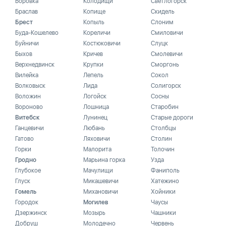
Боровка
Колодищи
Светлогорск
Браслав
Копище
Скидель
Брест
Копыль
Слоним
Буда-Кошелево
Кореличи
Смиловичи
Буйничи
Костюковичи
Слуцк
Быхов
Кричев
Смолевичи
Верхнедвинск
Крупки
Сморгонь
Вилейка
Лепель
Сокол
Волковыск
Лида
Солигорск
Воложин
Логойск
Сосны
Вороново
Лошница
Старобин
Витебск
Лунинец
Старые дороги
Ганцевичи
Любань
Столбцы
Гатово
Ляховичи
Столин
Горки
Малорита
Толочин
Гродно
Марьина горка
Узда
Глубокое
Мачулищи
Фаниполь
Глуск
Микашевичи
Хатежино
Гомель
Михановичи
Хойники
Городок
Могилев
Чаусы
Дзержинск
Мозырь
Чашники
Добруш
Молодечно
Червень