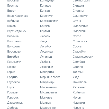
Боровка
Колодищи
Светлогорск
Браслав
Копище
Скидель
Брест
Копыль
Слоним
Буда-Кошелево
Кореличи
Смиловичи
Буйничи
Костюковичи
Слуцк
Быхов
Кричев
Смолевичи
Верхнедвинск
Крупки
Сморгонь
Вилейка
Лепель
Сокол
Волковыск
Лида
Солигорск
Воложин
Логойск
Сосны
Вороново
Лошница
Старобин
Витебск
Лунинец
Старые дороги
Ганцевичи
Любань
Столбцы
Гатово
Ляховичи
Столин
Горки
Малорита
Толочин
Гродно
Марьина горка
Узда
Глубокое
Мачулищи
Фаниполь
Глуск
Микашевичи
Хатежино
Гомель
Михановичи
Хойники
Городок
Могилев
Чаусы
Дзержинск
Мозырь
Чашники
Добруш
Молодечно
Червень