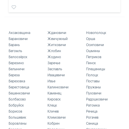
Аксаковщина
Ждановичи
Новополоцк
Барановичи
Жемчужный
Орша
Барань
Житковичи
Осиповичи
Бегомль
Жлобин
Ошмяны
Белоозёрск
Жодино
Петриков
Березино
Заречье
Пинск
Белыничи
Заславль
Плещеницы
Береза
Ивацевичи
Полоцк
Березовка
Ивье
Поставы
Берестовица
Калинковичи
Пружаны
Бешенковичи
Каменец
Пуховичи
Болбасово
Кировск
Радошковичи
Бобруйск
Клецк
Ратомка
Борисов
Кличев
Речица
Большевик
Климовичи
Рогачев
Боровляны
Кобрин
Сеница