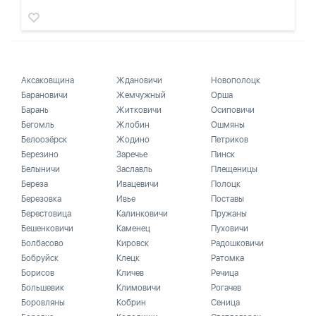
Аксаковщина
Ждановичи
Новополоцк
Барановичи
Жемчужный
Орша
Барань
Житковичи
Осиповичи
Бегомль
Жлобин
Ошмяны
Белоозёрск
Жодино
Петриков
Березино
Заречье
Пинск
Белыничи
Заславль
Плещеницы
Береза
Ивацевичи
Полоцк
Березовка
Ивье
Поставы
Берестовица
Калинковичи
Пружаны
Бешенковичи
Каменец
Пуховичи
Болбасово
Кировск
Радошковичи
Бобруйск
Клецк
Ратомка
Борисов
Кличев
Речица
Большевик
Климовичи
Рогачев
Боровляны
Кобрин
Сеница