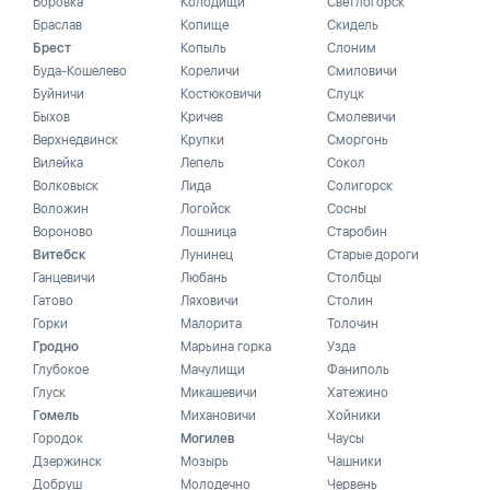
Боровка
Колодищи
Светлогорск
Браслав
Копище
Скидель
Брест
Копыль
Слоним
Буда-Кошелево
Кореличи
Смиловичи
Буйничи
Костюковичи
Слуцк
Быхов
Кричев
Смолевичи
Верхнедвинск
Крупки
Сморгонь
Вилейка
Лепель
Сокол
Волковыск
Лида
Солигорск
Воложин
Логойск
Сосны
Вороново
Лошница
Старобин
Витебск
Лунинец
Старые дороги
Ганцевичи
Любань
Столбцы
Гатово
Ляховичи
Столин
Горки
Малорита
Толочин
Гродно
Марьина горка
Узда
Глубокое
Мачулищи
Фаниполь
Глуск
Микашевичи
Хатежино
Гомель
Михановичи
Хойники
Городок
Могилев
Чаусы
Дзержинск
Мозырь
Чашники
Добруш
Молодечно
Червень