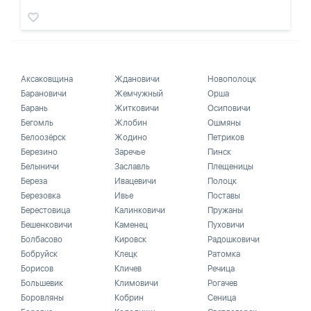
Аксаковщина
Ждановичи
Новополоцк
Барановичи
Жемчужный
Орша
Барань
Житковичи
Осиповичи
Бегомль
Жлобин
Ошмяны
Белоозёрск
Жодино
Петриков
Березино
Заречье
Пинск
Белыничи
Заславль
Плещеницы
Береза
Ивацевичи
Полоцк
Березовка
Ивье
Поставы
Берестовица
Калинковичи
Пружаны
Бешенковичи
Каменец
Пуховичи
Болбасово
Кировск
Радошковичи
Бобруйск
Клецк
Ратомка
Борисов
Кличев
Речица
Большевик
Климовичи
Рогачев
Боровляны
Кобрин
Сеница