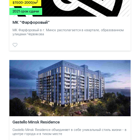
2
$1500-2000/м
2021 срок сдачи
МК "Фарфоровый"
МК Фарфоровый в г. Минск располагается в квартале, образованном
улицами Червякова
Gastello Minsk Residence
Gastello Minsk Residence объединяет в себе уникальный стиль жизни - в
центре города и в тихом месте