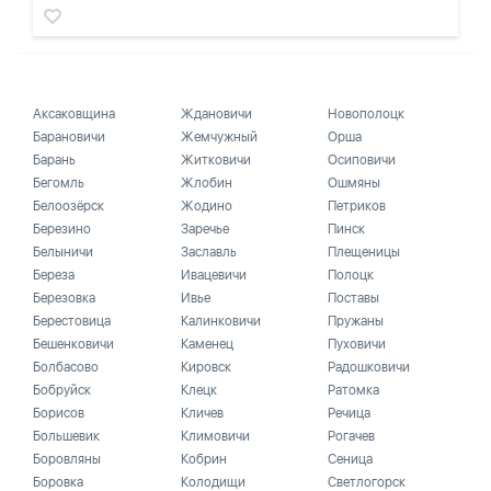
Аксаковщина
Ждановичи
Новополоцк
Барановичи
Жемчужный
Орша
Барань
Житковичи
Осиповичи
Бегомль
Жлобин
Ошмяны
Белоозёрск
Жодино
Петриков
Березино
Заречье
Пинск
Белыничи
Заславль
Плещеницы
Береза
Ивацевичи
Полоцк
Березовка
Ивье
Поставы
Берестовица
Калинковичи
Пружаны
Бешенковичи
Каменец
Пуховичи
Болбасово
Кировск
Радошковичи
Бобруйск
Клецк
Ратомка
Борисов
Кличев
Речица
Большевик
Климовичи
Рогачев
Боровляны
Кобрин
Сеница
Боровка
Колодищи
Светлогорск