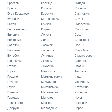
Браслав
Копище
Скидель
Брест
Копыль
Слоним
Буда-Кошелево
Кореличи
Смиловичи
Буйничи
Костюковичи
Слуцк
Быхов
Кричев
Смолевичи
Верхнедвинск
Крупки
Сморгонь
Вилейка
Лепель
Сокол
Волковыск
Лида
Солигорск
Воложин
Логойск
Сосны
Вороново
Лошница
Старобин
Витебск
Лунинец
Старые дороги
Ганцевичи
Любань
Столбцы
Гатово
Ляховичи
Столин
Горки
Малорита
Толочин
Гродно
Марьина горка
Узда
Глубокое
Мачулищи
Фаниполь
Глуск
Микашевичи
Хатежино
Гомель
Михановичи
Хойники
Городок
Могилев
Чаусы
Дзержинск
Мозырь
Чашники
Добруш
Молодечно
Червень