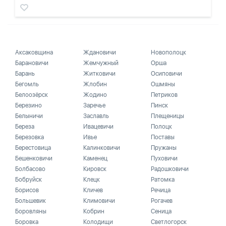
Аксаковщина
Ждановичи
Новополоцк
Барановичи
Жемчужный
Орша
Барань
Житковичи
Осиповичи
Бегомль
Жлобин
Ошмяны
Белоозёрск
Жодино
Петриков
Березино
Заречье
Пинск
Белыничи
Заславль
Плещеницы
Береза
Ивацевичи
Полоцк
Березовка
Ивье
Поставы
Берестовица
Калинковичи
Пружаны
Бешенковичи
Каменец
Пуховичи
Болбасово
Кировск
Радошковичи
Бобруйск
Клецк
Ратомка
Борисов
Кличев
Речица
Большевик
Климовичи
Рогачев
Боровляны
Кобрин
Сеница
Боровка
Колодищи
Светлогорск