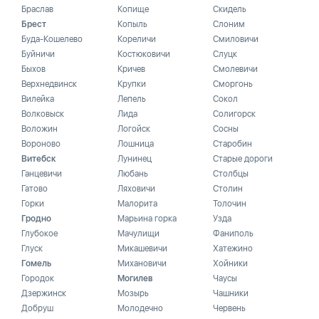
Браслав
Копище
Скидель
Брест
Копыль
Слоним
Буда-Кошелево
Кореличи
Смиловичи
Буйничи
Костюковичи
Слуцк
Быхов
Кричев
Смолевичи
Верхнедвинск
Крупки
Сморгонь
Вилейка
Лепель
Сокол
Волковыск
Лида
Солигорск
Воложин
Логойск
Сосны
Вороново
Лошница
Старобин
Витебск
Лунинец
Старые дороги
Ганцевичи
Любань
Столбцы
Гатово
Ляховичи
Столин
Горки
Малорита
Толочин
Гродно
Марьина горка
Узда
Глубокое
Мачулищи
Фаниполь
Глуск
Микашевичи
Хатежино
Гомель
Михановичи
Хойники
Городок
Могилев
Чаусы
Дзержинск
Мозырь
Чашники
Добруш
Молодечно
Червень