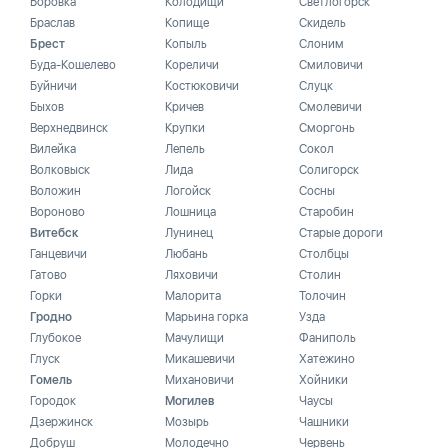
Боровка
Колодищи
Светлогорск
Браслав
Копище
Скидель
Брест
Копыль
Слоним
Буда-Кошелево
Кореличи
Смиловичи
Буйничи
Костюковичи
Слуцк
Быхов
Кричев
Смолевичи
Верхнедвинск
Крупки
Сморгонь
Вилейка
Лепель
Сокол
Волковыск
Лида
Солигорск
Воложин
Логойск
Сосны
Вороново
Лошница
Старобин
Витебск
Лунинец
Старые дороги
Ганцевичи
Любань
Столбцы
Гатово
Ляховичи
Столин
Горки
Малорита
Толочин
Гродно
Марьина горка
Узда
Глубокое
Мачулищи
Фаниполь
Глуск
Микашевичи
Хатежино
Гомель
Михановичи
Хойники
Городок
Могилев
Чаусы
Дзержинск
Мозырь
Чашники
Добруш
Молодечно
Червень