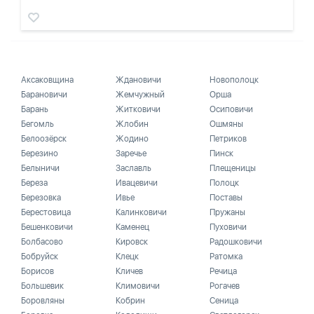
Аксаковщина
Ждановичи
Новополоцк
Барановичи
Жемчужный
Орша
Барань
Житковичи
Осиповичи
Бегомль
Жлобин
Ошмяны
Белоозёрск
Жодино
Петриков
Березино
Заречье
Пинск
Белыничи
Заславль
Плещеницы
Береза
Ивацевичи
Полоцк
Березовка
Ивье
Поставы
Берестовица
Калинковичи
Пружаны
Бешенковичи
Каменец
Пуховичи
Болбасово
Кировск
Радошковичи
Бобруйск
Клецк
Ратомка
Борисов
Кличев
Речица
Большевик
Климовичи
Рогачев
Боровляны
Кобрин
Сеница