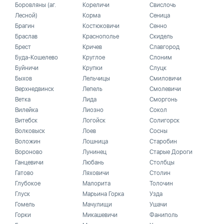
Боровляны (аг.
Кореличи
Свислочь
Лесной)
Корма
Сеница
Брагин
Костюковичи
Сенно
Браслав
Краснополье
Скидель
Брест
Кричев
Славгород
Буда-Кошелево
Круглое
Слоним
Буйничи
Крупки
Слуцк
Быхов
Лельчицы
Смиловичи
Верхнедвинск
Лепель
Смолевичи
Ветка
Лида
Сморгонь
Вилейка
Лиозно
Сокол
Витебск
Логойск
Солигорск
Волковыск
Лоев
Сосны
Воложин
Лошница
Старобин
Вороново
Лунинец
Старые Дороги
Ганцевичи
Любань
Столбцы
Гатово
Ляховичи
Столин
Глубокое
Малорита
Толочин
Глуск
Марьина Горка
Узда
Гомель
Мачулищи
Ушачи
Горки
Микашевичи
Фаниполь