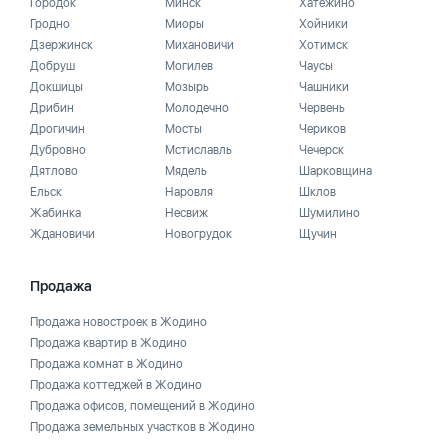
Городок
Минск
Хатежино
Гродно
Миоры
Хойники
Дзержинск
Михановичи
Хотимск
Добруш
Могилев
Чаусы
Докшицы
Мозырь
Чашники
Дрибин
Молодечно
Червень
Дрогичин
Мосты
Чериков
Дубровно
Мстиславль
Чечерск
Дятлово
Мядель
Шарковщина
Ельск
Наровля
Шклов
Жабинка
Несвиж
Шумилино
Ждановичи
Новогрудок
Щучин
Продажа
Продажа новостроек в Жодино
Продажа квартир в Жодино
Продажа комнат в Жодино
Продажа коттеджей в Жодино
Продажа офисов, помещений в Жодино
Продажа земельных участков в Жодино