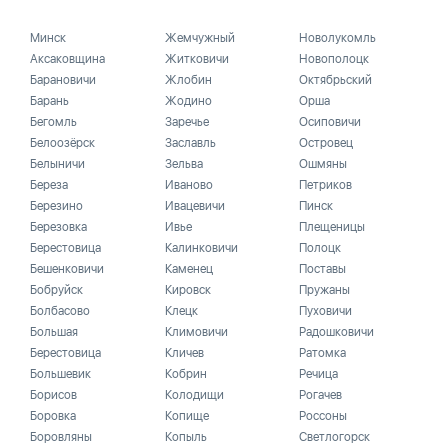
Минск
Жемчужный
Новолукомль
Аксаковщина
Житковичи
Новополоцк
Барановичи
Жлобин
Октябрьский
Барань
Жодино
Орша
Бегомль
Заречье
Осиповичи
Белоозёрск
Заславль
Островец
Белыничи
Зельва
Ошмяны
Береза
Иваново
Петриков
Березино
Ивацевичи
Пинск
Березовка
Ивье
Плещеницы
Берестовица
Калинковичи
Полоцк
Бешенковичи
Каменец
Поставы
Бобруйск
Кировск
Пружаны
Болбасово
Клецк
Пуховичи
Большая
Климовичи
Радошковичи
Берестовица
Кличев
Ратомка
Большевик
Кобрин
Речица
Борисов
Колодищи
Рогачев
Боровка
Копище
Россоны
Боровляны
Копыль
Светлогорск