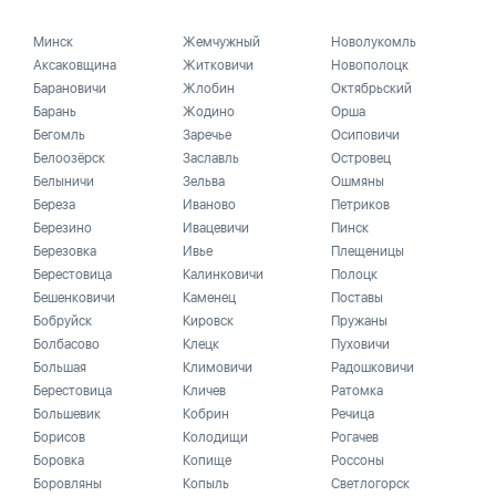
Минск
Жемчужный
Новолукомль
Аксаковщина
Житковичи
Новополоцк
Барановичи
Жлобин
Октябрьский
Барань
Жодино
Орша
Бегомль
Заречье
Осиповичи
Белоозёрск
Заславль
Островец
Белыничи
Зельва
Ошмяны
Береза
Иваново
Петриков
Березино
Ивацевичи
Пинск
Березовка
Ивье
Плещеницы
Берестовица
Калинковичи
Полоцк
Бешенковичи
Каменец
Поставы
Бобруйск
Кировск
Пружаны
Болбасово
Клецк
Пуховичи
Большая
Климовичи
Радошковичи
Берестовица
Кличев
Ратомка
Большевик
Кобрин
Речица
Борисов
Колодищи
Рогачев
Боровка
Копище
Россоны
Боровляны
Копыль
Светлогорск