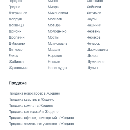
Городок
Минск
Хатежино
Гродно
Миоры
Хойники
Дзержинск
Михановичи
Хотимск
Добруш
Могилев
Чаусы
Докшицы
Мозырь
Чашники
Дрибин
Молодечно
Червень
Дрогичин
Мосты
Чериков
Дубровно
Мстиславль
Чечерск
Дятлово
Мядель
Шарковщина
Ельск
Наровля
Шклов
Жабинка
Несвиж
Шумилино
Ждановичи
Новогрудок
Щучин
Продажа
Продажа новостроек в Жодино
Продажа квартир в Жодино
Продажа комнат в Жодино
Продажа коттеджей в Жодино
Продажа офисов, помещений в Жодино
Продажа земельных участков в Жодино