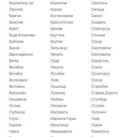
Боровляны (аг.
Кореличи
Свислочь
Лесной)
Корма
Сеница
Брагин
Костюковичи
Сенно
Браслав
Краснополье
Скидель
Брест
Кричев
Славгород
Буда-Кошелево
Круглое
Слоним
Буйничи
Крупки
Слуцк
Быхов
Лельчицы
Смиловичи
Верхнедвинск
Лепель
Смолевичи
Ветка
Лида
Сморгонь
Вилейка
Лиозно
Сокол
Витебск
Логойск
Солигорск
Волковыск
Лоев
Сосны
Воложин
Лошница
Старобин
Вороново
Лунинец
Старые Дороги
Ганцевичи
Любань
Столбцы
Гатово
Ляховичи
Столин
Глубокое
Малорита
Толочин
Глуск
Марьина Горка
Узда
Гомель
Мачулищи
Ушачи
Горки
Микашевичи
Фаниполь