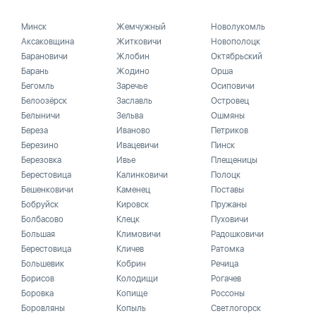
Минск
Жемчужный
Новолукомль
Аксаковщина
Житковичи
Новополоцк
Барановичи
Жлобин
Октябрьский
Барань
Жодино
Орша
Бегомль
Заречье
Осиповичи
Белоозёрск
Заславль
Островец
Белыничи
Зельва
Ошмяны
Береза
Иваново
Петриков
Березино
Ивацевичи
Пинск
Березовка
Ивье
Плещеницы
Берестовица
Калинковичи
Полоцк
Бешенковичи
Каменец
Поставы
Бобруйск
Кировск
Пружаны
Болбасово
Клецк
Пуховичи
Большая
Климовичи
Радошковичи
Берестовица
Кличев
Ратомка
Большевик
Кобрин
Речица
Борисов
Колодищи
Рогачев
Боровка
Копище
Россоны
Боровляны
Копыль
Светлогорск