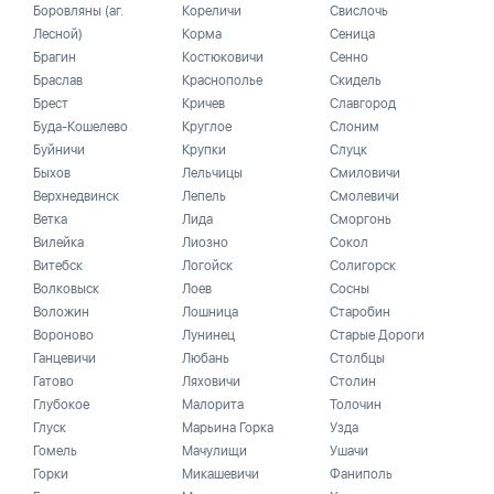
Боровляны (аг.
Кореличи
Свислочь
Лесной)
Корма
Сеница
Брагин
Костюковичи
Сенно
Браслав
Краснополье
Скидель
Брест
Кричев
Славгород
Буда-Кошелево
Круглое
Слоним
Буйничи
Крупки
Слуцк
Быхов
Лельчицы
Смиловичи
Верхнедвинск
Лепель
Смолевичи
Ветка
Лида
Сморгонь
Вилейка
Лиозно
Сокол
Витебск
Логойск
Солигорск
Волковыск
Лоев
Сосны
Воложин
Лошница
Старобин
Вороново
Лунинец
Старые Дороги
Ганцевичи
Любань
Столбцы
Гатово
Ляховичи
Столин
Глубокое
Малорита
Толочин
Глуск
Марьина Горка
Узда
Гомель
Мачулищи
Ушачи
Горки
Микашевичи
Фаниполь