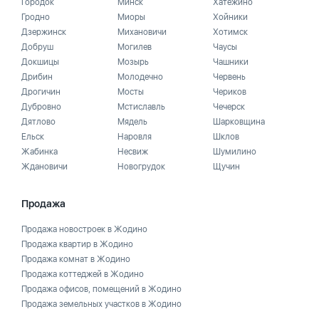
Городок
Минск
Хатежино
Гродно
Миоры
Хойники
Дзержинск
Михановичи
Хотимск
Добруш
Могилев
Чаусы
Докшицы
Мозырь
Чашники
Дрибин
Молодечно
Червень
Дрогичин
Мосты
Чериков
Дубровно
Мстиславль
Чечерск
Дятлово
Мядель
Шарковщина
Ельск
Наровля
Шклов
Жабинка
Несвиж
Шумилино
Ждановичи
Новогрудок
Щучин
Продажа
Продажа новостроек в Жодино
Продажа квартир в Жодино
Продажа комнат в Жодино
Продажа коттеджей в Жодино
Продажа офисов, помещений в Жодино
Продажа земельных участков в Жодино