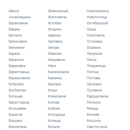
Минск
Жемчужный
Новолукомль
Аксаковщина
Житковичи
Новополоцк
Барановичи
Жлобин
Октябрьский
Барань
Жодино
Орша
Бегомль
Заречье
Осиповичи
Белоозёрск
Заславль
Островец
Белыничи
Зельва
Ошмяны
Береза
Иваново
Петриков
Березино
Ивацевичи
Пинск
Березовка
Ивье
Плещеницы
Берестовица
Калинковичи
Полоцк
Бешенковичи
Каменец
Поставы
Бобруйск
Кировск
Пружаны
Болбасово
Клецк
Пуховичи
Большая
Климовичи
Радошковичи
Берестовица
Кличев
Ратомка
Большевик
Кобрин
Речица
Борисов
Колодищи
Рогачев
Боровка
Копище
Россоны
Боровляны
Копыль
Светлогорск