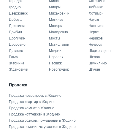
Городок
Минск
Хатежино
Гродно
Миоры
Хойники
Дзержинск
Михановичи
Хотимск
Добруш
Могилев
Чаусы
Докшицы
Мозырь
Чашники
Дрибин
Молодечно
Червень
Дрогичин
Мосты
Чериков
Дубровно
Мстиславль
Чечерск
Дятлово
Мядель
Шарковщина
Ельск
Наровля
Шклов
Жабинка
Несвиж
Шумилино
Ждановичи
Новогрудок
Щучин
Продажа
Продажа новостроек в Жодино
Продажа квартир в Жодино
Продажа комнат в Жодино
Продажа коттеджей в Жодино
Продажа офисов, помещений в Жодино
Продажа земельных участков в Жодино