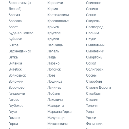
Боровляны (аг.
Кореличи
Свислочь
Лесной)
Корма
Сеница
Брагин
Костюковичи
Сенно
Браслав
Краснополье
Скидель
Брест
Кричев
Славгород
Буда-Кошелево
Круглое
Слоним
Буйничи
Крупки
Слуцк
Быхов
Лельчицы
Смиловичи
Верхнедвинск
Лепель
Смолевичи
Ветка
Лида
Сморгонь
Вилейка
Лиозно
Сокол
Витебск
Логойск
Солигорск
Волковыск
Лоев
Сосны
Воложин
Лошница
Старобин
Вороново
Лунинец
Старые Дороги
Ганцевичи
Любань
Столбцы
Гатово
Ляховичи
Столин
Глубокое
Малорита
Толочин
Глуск
Марьина Горка
Узда
Гомель
Мачулищи
Ушачи
Горки
Микашевичи
Фаниполь